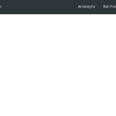
m
Anasayfa
İlan F