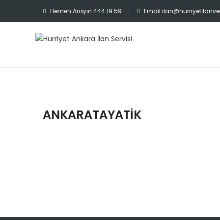
Hemen Arayın
444 19 59
Email:
ilan@hurriyetilan
ANKARATAYATIK