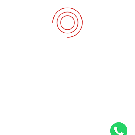
numaralarimizdan bize ulaşabilir veya ilan formunu
doldurara ilan verebilirsiniz Tandoğan Gazete ilan Servisini
arayarak Seri İlan , Eleman İlanı , Araba İlanı ,Emlak İlanı ,İş
İlanı , İş Makinası İlanı , İnsan Kaynakları İlanı ,Sosyal İlanlar ,
[…]