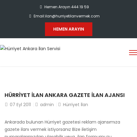
Hemen Arayın
444 19 59
Email:
ilan@hurriyetilanvermek.com
HEMEN ARAYIN
HÜRRIYET ILAN ANKARA GAZETE ILAN AJANSI
07
Eyl 2011
admin
Hürriyet İlan
Ankarada bulunan Hürriyet gazetesi reklam ajansımıza
gazete ilanı vermek istiyorsanız Bize iletişim
numaralarımızdan ulaşabilir veya ilan formumuzu